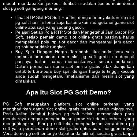
mudah mendapatkan jackpot. Berikut ini adalah tips bermain demo
slot pg soft gampang menang:
Lihat RTP Slot PG Soft Hari Ini, dengan menyaksikan rtp slot
pg soft hari ini tentu saja kalian akan mengetahui game slot
online apa saja yang sedang gacor.
Pelajari Setiap Pola RTP Slot dan Mengetahui Jam Gacor PG
Soft, setiap pemain demo slot online gratis pastinya harus
mempelajari pola rtp slot gacor dan mengetahui jam gacor
pg soft agar tidak rungkat.
Buy Spin Dengan Harga Terendah, jika anda baru saja
memulai permainan demo slot pg soft gratis no deposit
pastinya kalian harus memainkannya secara perlahan.
Dalam permainan demo slot online gratis tidak dianjurkan
untuk terburu-buru buy spin dengan harga tertinggi, kecuali
anda sudah mengetahui mekanisme dari mesin slot yang
dimainkan.
Apa Itu Slot PG Soft Demo?
PG Soft merupakan platform slot online terkenal yang
menghadirkan game slot online gratis terbaru setiap minggunya.
Perlu kalian ketahui bahwa pg soft selalu memanjakan para
membernya dengan menghadirkan game slot demo terbaru yang
menguntungkan. Kini pg soft telah menghadirkan versi demo pg
soft yaitu permainan demo slot gratis untuk para penggemarnya.
Versi demo pg soft tentunya dapat anda nikmati secara gratis tanpa