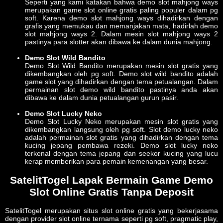
Seperti yang kami katakan bahwa demo slot mahjong ways
merupakan game slot online gratis paling populer dalam pg
soft. Karena demo slot mahjong ways dihadirkan dengan
grafis yang memukau dan memanjakan mata, hadirlah demo
slot mahjong ways 2. Dalam mesin slot mahjong ways 2
pastinya para slotter akan dibawa ke dalam dunia mahjong.
Demo Slot Wild Bandito
Demo Slot Wild Bandito merupakan mesin slot gratis yang
dikembangkan oleh pg soft. Demo slot wild bandito adalah
game slot yang dihadirkan dengan tema petualangan. Dalam
permainan slot demo wild bandito pastinya anda akan
dibawa ke dalam dunia petualangan gurun pasir.
Demo Slot Lucky Neko
Demo Slot Lucky Neko merupakan mesin slot gratis yang
dikembangkan langsung oleh pg soft. Slot demo lucky neko
adalah permainan slot gratis yang dihadirkan dengan tema
kucing jepang pembawa rezeki. Demo slot lucky neko
terkenal dengan tema jepang dan seekor kucing yang lucu
kerap memberikan para pemain kemenangan yang besar.
SatelitTogel Lapak Bermain Game Demo
Slot Online Gratis Tanpa Deposit
SatelitTogel merupakan situs slot online gratis yang bekerjasama
dengan provider slot online ternama seperti pg soft, pragmatic play,