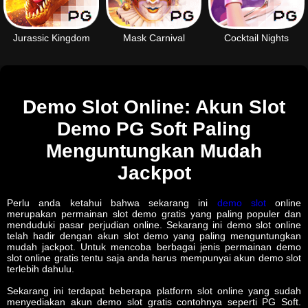
Jurassic Kingdom
Mask Carnival
Cocktail Nights
Demo Slot Online: Akun Slot
Demo PG Soft Paling
Menguntungkan Mudah
Jackpot
Perlu anda ketahui bahwa sekarang ini
demo slot
online
merupakan permainan slot demo gratis yang paling populer dan
menduduki pasar perjudian online. Sekarang ini demo slot online
telah hadir dengan akun slot demo yang paling menguntungkan
mudah jackpot. Untuk mencoba berbagai jenis permainan demo
slot online gratis tentu saja anda harus mempunyai akun demo slot
terlebih dahulu.
Sekarang ini terdapat beberapa platform slot online yang sudah
menyediakan akun demo slot gratis contohnya seperti PG Soft.