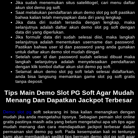
Jika sudah menemukan situs satelittogel, cari menu daftar
akun slot demo pg soft.
Saat melakukan pendaftaran akun demo slot pg soft pastikan
bahwa kalian telah menyiapkan data diri yang lengkap.
Jika data diri sudah tersedia dengan lengkap, maka
selanjutnya adalah daftar akun demo slot pg soft dengan
data diri yang diperlukan.
Jika formulir data diri sudah selesai diisi, maka langkah
selanjutnya adalah menentukan username dan password.
Pastikan bahwa user id dan password yang anda gunakan
untuk daftar akun demo slot mudah diingat.
Setelah user id dan password sudah selesai dibuat maka
langkah selanjutnya adalah menyelesaikan pendaftaran
dengan klik tombol daftar akun slot demo pg soft.
Selamat akun demo slot pg soft telah selesai didaftarkan,
anda bisa langsung memainkan game slot pg soft gratis
tanpa deposit.
Tips Main Demo Slot PG Soft Agar Mudah
Menang Dan Dapatkan Jackpot Terbesar
Demo slot pg
soft sekarang ini bisa kalian menangkan dengan
mudah jika anda mengetahui tipsnya. Sebagian pemain slot online
gratis pastinya masih ada yang belum mengetahui apa sih tips agar
mudah menang dan cara mendapatkan jackpot terbesar dalam
permainan slot demo pg soft. Pada kesempatan kali ini tentunya
kami akan membagikan sedikit tips bermain demo slot pg soft agar